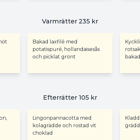
Varmrätter 235 kr
nöt
Bakad laxfilé med
Kyckl
potatispuré, hollandaisesås
rotsa
och picklat grönt
bakad
Efterrätter 105 kr
on,
Lingonpannacotta med
Kladd
kolagrädde och rostad vit
gräd
choklad