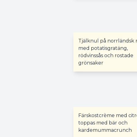
Tjälknul på norrländsk 
med potatisgratäng,
rödvinssås och rostade
grönsaker
Färskostcrème med citr
toppas med bär och
kardemummacrunch