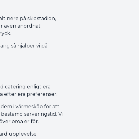
ält nere på skidstadion,
r även anordnat
ryck.
ang så hjälper vi på
d catering enligt era
a efter era preferenser.
i dem i värmeskåp för att
r bestämd serveringstid. Vi
ver oroa er för.
värd upplevelse