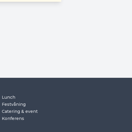
Lunch
Festvåning
Catering & event
Konferens