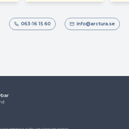
063-16 15 60
info@arctura.se
ybar
und
rang debiteras ni för antal bokade platser.