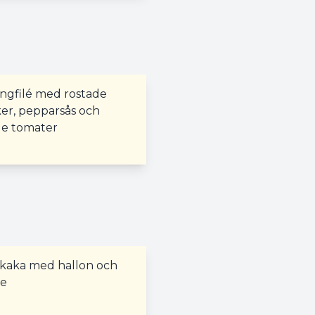
ingfilé med rostade
ker, pepparsås och
e tomater
kaka med hallon och
de