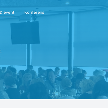
 & event
Konferens
t