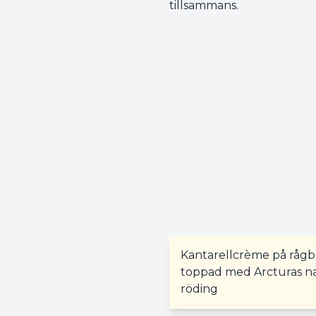
tillsammans.
Kantarellcrème på råg
toppad med Arcturas n
röding