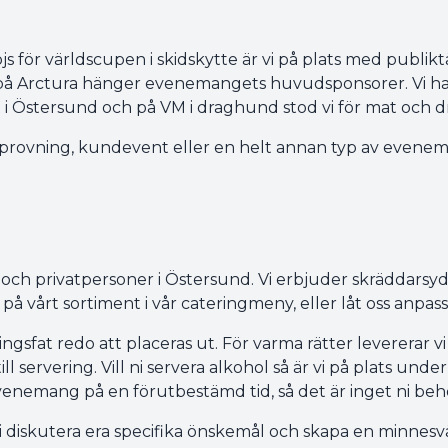
s för världscupen i skidskytte är vi på plats med publikt
på Arctura hänger evenemangets huvudsponsorer. Vi ha
 i Östersund och på VM i draghund stod vi för mat och d
vinprovning, kundevent eller en helt annan typ av evenem
 och privatpersoner i Östersund. Vi erbjuder skräddarsyd
å vårt sortiment i vår cateringmeny, eller låt oss anpass
ngsfat redo att placeras ut. För varma rätter levererar v
l servering. Vill ni servera alkohol så är vi på plats unde
venemang på en förutbestämd tid, så det är inget ni behö
vi diskutera era specifika önskemål och skapa en minnes