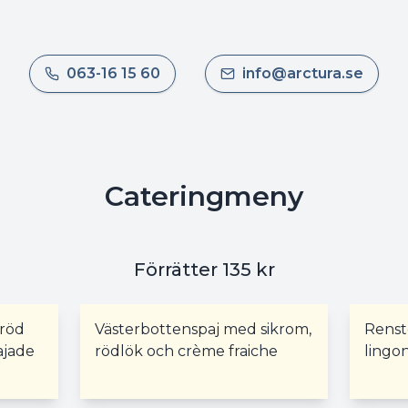
063-16 15 60
info@arctura.se
Cateringmeny
Förrätter 135 kr
bröd
Västerbottenspaj med sikrom,
Renst
ajade
rödlök och crème fraiche
lingo