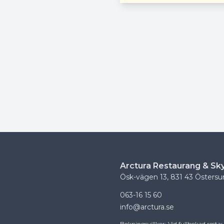
Arctura Restaurang & Sk
Ösk-vägen 13, 831 43 Östers
063-16 15 60
info@arctura.se
Bokningsvillkor: Vid fullbokad restau